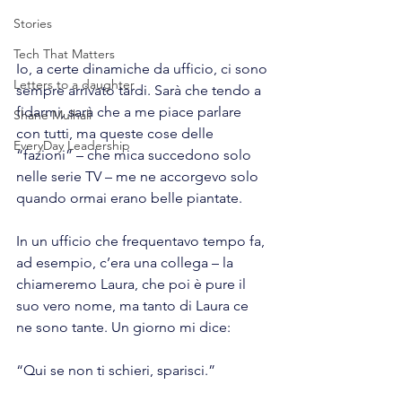
Stories
Tech That Matters
Io, a certe dinamiche da ufficio, ci sono 
Letters to a daughter
sempre arrivato tardi. Sarà che tendo a 
fidarmi, sarà che a me piace parlare 
Shane Mulhall
con tutti, ma queste cose delle 
EveryDay Leadership
“fazioni” – che mica succedono solo 
nelle serie TV – me ne accorgevo solo 
quando ormai erano belle piantate.
In un ufficio che frequentavo tempo fa, 
ad esempio, c’era una collega – la 
chiameremo Laura, che poi è pure il 
suo vero nome, ma tanto di Laura ce 
ne sono tante. Un giorno mi dice:
“Qui se non ti schieri, sparisci.”