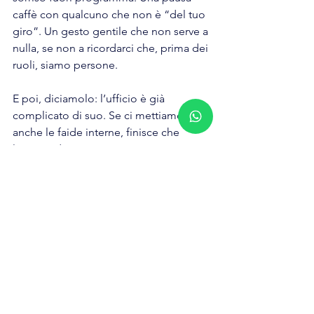
caffè con qualcuno che non è “del tuo 
giro”. Un gesto gentile che non serve a 
nulla, se non a ricordarci che, prima dei 
ruoli, siamo persone.
E poi, diciamolo: l’ufficio è già 
complicato di suo. Se ci mettiamo 
anche le faide interne, finisce che 
lavorare diventa una guerra. E a noi, in 
fondo, interessa più la pace.
Ti ritrovi in queste dinamiche? O 
magari ci sei dentro fino al collo?
Fermiamoci un attimo a parlarne. 
Prenota una sessione iniziale gratuita e 
senza impegno per esplorare i tuoi 
obiettivi, capire come il coaching può 