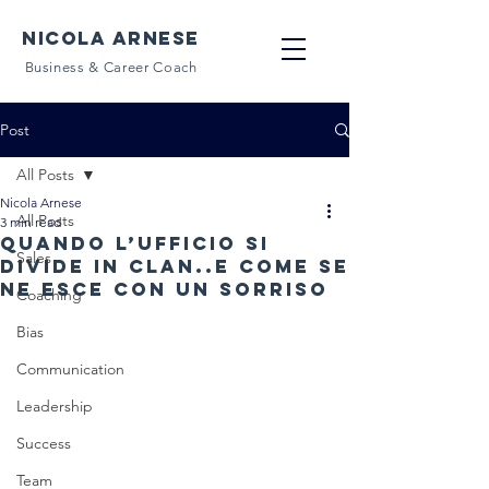
NICOLA ARNESE
Business & Career Coach
Post
All Posts
Nicola Arnese
All Posts
3 min read
Quando l’ufficio si
Sales
divide in clan..e come se
ne esce con un sorriso
Coaching
Bias
Communication
Leadership
Success
Team