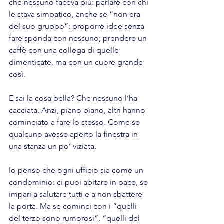
che nessuno faceva più: parlare con chi 
le stava simpatico, anche se “non era 
del suo gruppo”; proporre idee senza 
fare sponda con nessuno; prendere un 
caffè con una collega di quelle 
dimenticate, ma con un cuore grande 
così.
E sai la cosa bella? Che nessuno l’ha 
cacciata. Anzi, piano piano, altri hanno 
cominciato a fare lo stesso. Come se 
qualcuno avesse aperto la finestra in 
una stanza un po’ viziata.
Io penso che ogni ufficio sia come un 
condominio: ci puoi abitare in pace, se 
impari a salutare tutti e a non sbattere 
la porta. Ma se cominci con i “quelli 
del terzo sono rumorosi”, “quelli del 